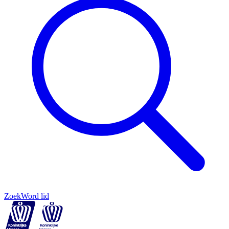
Zoek
Word lid