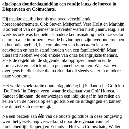
afgelopen donderdagmiddag een rondje langs de horeca in
Diepenveen en Colmschate.
Hij maakte daarbij kennis met twee verschillende
horecaondernemers. Ook Steven Meijerhof, Vera Holst en Marthijn
Koorenhof van de gemeente Deventer waren hierbij aanwezig. Het
werkbezoek was bedoeld als nadere kennismaking met onze sector
en om o.a. te informeren wat de bevindingen zijn over ondernemen
in het buitengebied, het combineren van horeca- en leisure
activiteiten en het in stand houden van een familiebedrijf. Maar
uiteraard hebben we ook enkele van onze belangrijkste thema’s,
zoals de regeldruk, de stijgende inkoopprijzen, aankomende
horecavisie en het tekort aan personeel besproken. Waarvan we
overigens bij dit laatste thema zien dat dit steeds vaker in mindere
mate voorkomt.
Het werkbezoek startte donderdagmiddag bij Sallandsche Golfclub
‘De Hoek’ in Diepenveen, waar de eigenaar van Golf Horeca,
Sander Slinkman, de aanwezigen een inkijkje gaf in het reilen en
zeilen van de horeca op een golfclub en de uitdagingen en kansen,
die dit met zich meebrengt.
Na een bezoek aan één van de oudste golfclubs in deze omgeving
werd het gezelschap verwelkomd door de eigenaar van het
familiebedrijf, Tapperij en Eethuis ’t Hof van Colmschate, Walter