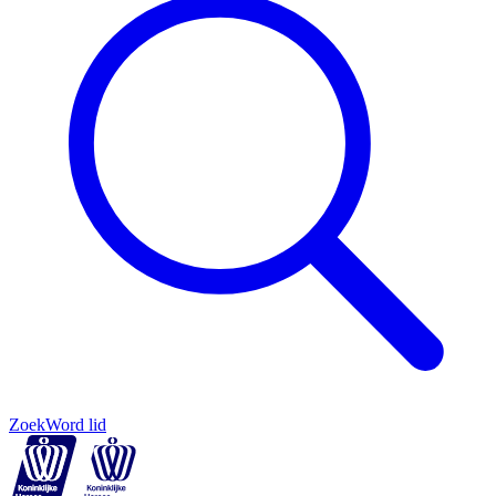
Zoek
Word lid