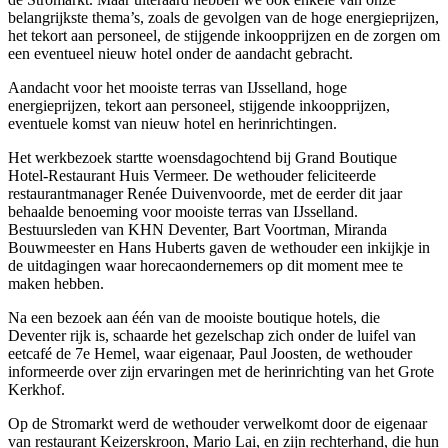
belangrijkste thema’s, zoals de gevolgen van de hoge energieprijzen,
het tekort aan personeel, de stijgende inkoopprijzen en de zorgen om
een eventueel nieuw hotel onder de aandacht gebracht.
Aandacht voor het mooiste terras van IJsselland, hoge
energieprijzen, tekort aan personeel, stijgende inkoopprijzen,
eventuele komst van nieuw hotel en herinrichtingen.
Het werkbezoek startte woensdagochtend bij Grand Boutique
Hotel-Restaurant Huis Vermeer. De wethouder feliciteerde
restaurantmanager Renée Duivenvoorde, met de eerder dit jaar
behaalde benoeming voor mooiste terras van IJsselland.
Bestuursleden van KHN Deventer, Bart Voortman, Miranda
Bouwmeester en Hans Huberts gaven de wethouder een inkijkje in
de uitdagingen waar horecaondernemers op dit moment mee te
maken hebben.
Na een bezoek aan één van de mooiste boutique hotels, die
Deventer rijk is, schaarde het gezelschap zich onder de luifel van
eetcafé de 7e Hemel, waar eigenaar, Paul Joosten, de wethouder
informeerde over zijn ervaringen met de herinrichting van het Grote
Kerkhof.
Op de Stromarkt werd de wethouder verwelkomt door de eigenaar
van restaurant Keizerskroon, Mario Lai, en zijn rechterhand, die hun