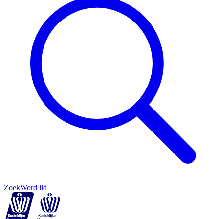
Zoek
Word lid