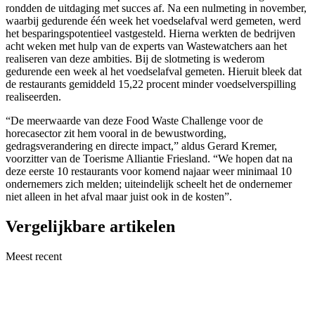
rondden de uitdaging met succes af. Na een nulmeting in november,
waarbij gedurende één week het voedselafval werd gemeten, werd
het besparingspotentieel vastgesteld. Hierna werkten de bedrijven
acht weken met hulp van de experts van Wastewatchers aan het
realiseren van deze ambities. Bij de slotmeting is wederom
gedurende een week al het voedselafval gemeten. Hieruit bleek dat
de restaurants gemiddeld 15,22 procent minder voedselverspilling
realiseerden.
“De meerwaarde van deze Food Waste Challenge voor de
horecasector zit hem vooral in de bewustwording,
gedragsverandering en directe impact,” aldus Gerard Kremer,
voorzitter van de Toerisme Alliantie Friesland. “We hopen dat na
deze eerste 10 restaurants voor komend najaar weer minimaal 10
ondernemers zich melden; uiteindelijk scheelt het de ondernemer
niet alleen in het afval maar juist ook in de kosten”.
Vergelijkbare artikelen
Meest recent