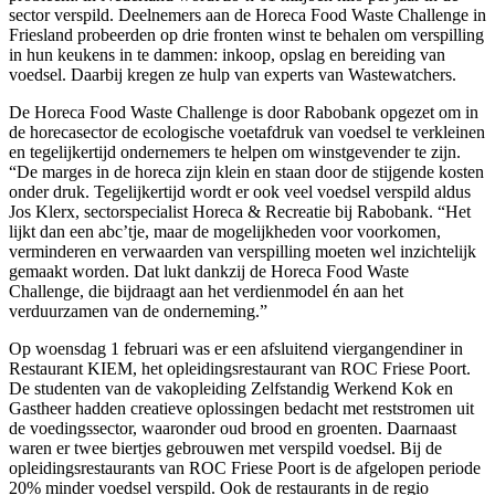
sector verspild. Deelnemers aan de Horeca Food Waste Challenge in
Friesland probeerden op drie fronten winst te behalen om verspilling
in hun keukens in te dammen: inkoop, opslag en bereiding van
voedsel. Daarbij kregen ze hulp van experts van Wastewatchers.
De Horeca Food Waste Challenge is door Rabobank opgezet om in
de horecasector de ecologische voetafdruk van voedsel te verkleinen
en tegelijkertijd ondernemers te helpen om winstgevender te zijn.
“De marges in de horeca zijn klein en staan door de stijgende kosten
onder druk. Tegelijkertijd wordt er ook veel voedsel verspild aldus
Jos Klerx, sectorspecialist Horeca & Recreatie bij Rabobank. “Het
lijkt dan een abc’tje, maar de mogelijkheden voor voorkomen,
verminderen en verwaarden van verspilling moeten wel inzichtelijk
gemaakt worden. Dat lukt dankzij de Horeca Food Waste
Challenge, die bijdraagt aan het verdienmodel én aan het
verduurzamen van de onderneming.”
Op woensdag 1 februari was er een afsluitend viergangendiner in
Restaurant KIEM, het opleidingsrestaurant van ROC Friese Poort.
De studenten van de vakopleiding Zelfstandig Werkend Kok en
Gastheer hadden creatieve oplossingen bedacht met reststromen uit
de voedingssector, waaronder oud brood en groenten. Daarnaast
waren er twee biertjes gebrouwen met verspild voedsel. Bij de
opleidingsrestaurants van ROC Friese Poort is de afgelopen periode
20% minder voedsel verspild. Ook de restaurants in de regio