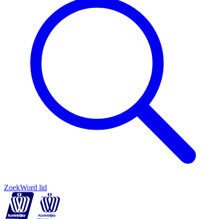
Zoek
Word lid