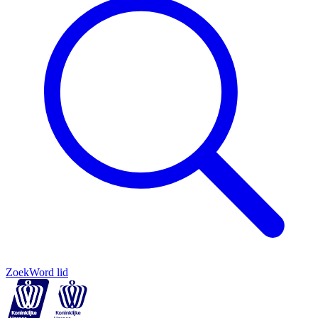
Zoek
Word lid