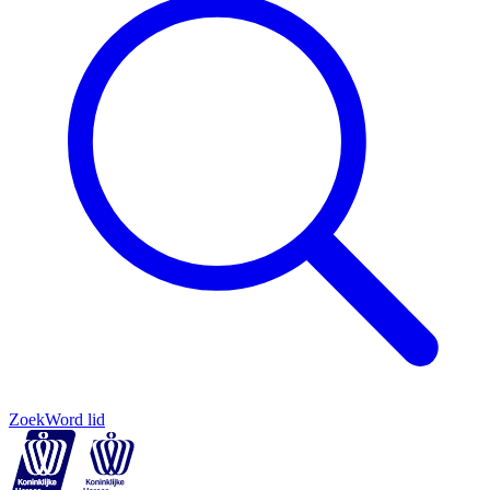
Zoek
Word lid