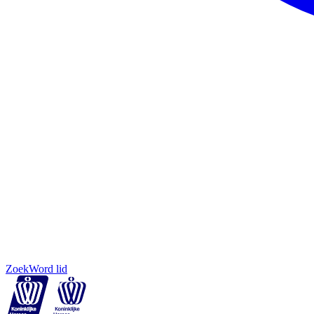
Zoek
Word lid