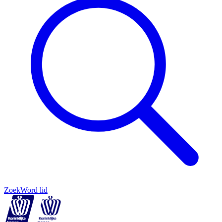
Zoek
Word lid