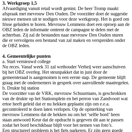
3. Werkgroep 1,5
Afvaardiging vanuit retail wordt gemist. De heer Tromp maakt
afspraak met mevrouw Den Ouden. De voorzitter doet de suggestie
nieuwe mensen uit te nodigen voor deze werkgroep. Het is goed om
frisse geluiden te horen. Mevrouw Lemmens doet een oproep aan de
OBZ leden de informatie omtrent de campagne te delen met de
achterban. Zij zal de bestanden naar mevrouw Den Ouden sturen
die er vervolgens een bestand van zal maken en verspreiden onder
de OBZ leden.
4. Gemeentelijke punten
a. Start vernieuwd college
Nu reces. Vanaf week 31 zal wethouder Verheij weer aanschuiven
bij het OBZ overleg. Het steunpakket dat in juni door de
gemeenteraad is aangenomen is een eerste stap. De gemeente blijft
graag met de ondernemers in gesprek over aanvullende maatregelen.
b. Drukte bij station
De voorzitter van de VRK, mevrouw Schuurmans, is geschrokken
van de drukte op het Stationsplein en het perron van Zandvoort wat
ertoe heeft geleid dat er nu hekken geplaatst zijn om e.e.a.
gecontroleerd te doen laten verlopen. Op de opmerking van
mevrouw Lemmens dat de hekken nu om het ‘selfie bord’ heen
staan antwoord Keur dat de opdracht is gegeven dit aan te passen
zodat het bord beschikbaar blijft voor het nemen van foto’s.
Een structureel probleem is het fiets parkeren. Er zijn geen goede