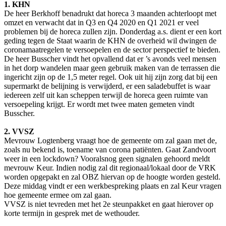
1. KHN
De heer Berkhoff benadrukt dat horeca 3 maanden achterloopt met
omzet en verwacht dat in Q3 en Q4 2020 en Q1 2021 er veel
problemen bij de horeca zullen zijn. Donderdag a.s. dient er een kort
geding tegen de Staat waarin de KHN de overheid wil dwingen de
coronamaatregelen te versoepelen en de sector perspectief te bieden.
De heer Busscher vindt het opvallend dat er ’s avonds veel mensen
in het dorp wandelen maar geen gebruik maken van de terrassen die
ingericht zijn op de 1,5 meter regel. Ook uit hij zijn zorg dat bij een
supermarkt de belijning is verwijderd, er een saladebuffet is waar
iedereen zelf uit kan scheppen terwijl de horeca geen ruimte van
versoepeling krijgt. Er wordt met twee maten gemeten vindt
Busscher.
2. VVSZ
Mevrouw Logtenberg vraagt hoe de gemeente om zal gaan met de,
zoals nu bekend is, toename van corona patiënten. Gaat Zandvoort
weer in een lockdown? Vooralsnog geen signalen gehoord meldt
mevrouw Keur. Indien nodig zal dit regionaal/lokaal door de VRK
worden opgepakt en zal OBZ hiervan op de hoogte worden gesteld.
Deze middag vindt er een werkbespreking plaats en zal Keur vragen
hoe gemeente ermee om zal gaan.
VVSZ is niet tevreden met het 2e steunpakket en gaat hierover op
korte termijn in gesprek met de wethouder.