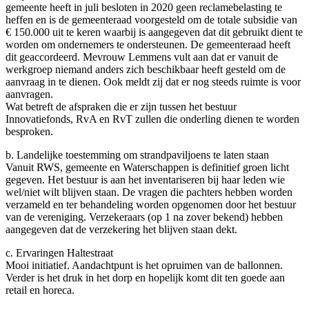
gemeente heeft in juli besloten in 2020 geen reclamebelasting te
heffen en is de gemeenteraad voorgesteld om de totale subsidie van
€ 150.000 uit te keren waarbij is aangegeven dat dit gebruikt dient te
worden om ondernemers te ondersteunen. De gemeenteraad heeft
dit geaccordeerd. Mevrouw Lemmens vult aan dat er vanuit de
werkgroep niemand anders zich beschikbaar heeft gesteld om de
aanvraag in te dienen. Ook meldt zij dat er nog steeds ruimte is voor
aanvragen.
Wat betreft de afspraken die er zijn tussen het bestuur
Innovatiefonds, RvA en RvT zullen die onderling dienen te worden
besproken.
b. Landelijke toestemming om strandpaviljoens te laten staan
Vanuit RWS, gemeente en Waterschappen is definitief groen licht
gegeven. Het bestuur is aan het inventariseren bij haar leden wie
wel/niet wilt blijven staan. De vragen die pachters hebben worden
verzameld en ter behandeling worden opgenomen door het bestuur
van de vereniging. Verzekeraars (op 1 na zover bekend) hebben
aangegeven dat de verzekering het blijven staan dekt.
c. Ervaringen Haltestraat
Mooi initiatief. Aandachtpunt is het opruimen van de ballonnen.
Verder is het druk in het dorp en hopelijk komt dit ten goede aan
retail en horeca.