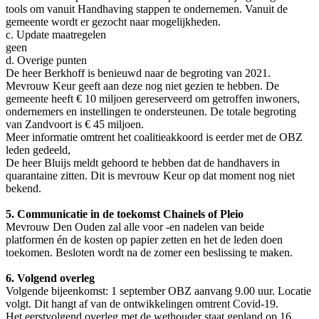
tools om vanuit Handhaving stappen te ondernemen. Vanuit de
gemeente wordt er gezocht naar mogelijkheden.
c. Update maatregelen
geen
d. Overige punten
De heer Berkhoff is benieuwd naar de begroting van 2021.
Mevrouw Keur geeft aan deze nog niet gezien te hebben. De
gemeente heeft € 10 miljoen gereserveerd om getroffen inwoners,
ondernemers en instellingen te ondersteunen. De totale begroting
van Zandvoort is € 45 miljoen.
Meer informatie omtrent het coalitieakkoord is eerder met de OBZ
leden gedeeld,
De heer Bluijs meldt gehoord te hebben dat de handhavers in
quarantaine zitten. Dit is mevrouw Keur op dat moment nog niet
bekend.
5. Communicatie in de toekomst Chainels of Pleio
Mevrouw Den Ouden zal alle voor -en nadelen van beide
platformen én de kosten op papier zetten en het de leden doen
toekomen. Besloten wordt na de zomer een beslissing te maken.
6. Volgend overleg
Volgende bijeenkomst: 1 september OBZ aanvang 9.00 uur. Locatie
volgt. Dit hangt af van de ontwikkelingen omtrent Covid-19.
Het eerstvolgend overleg met de wethouder staat gepland op 16