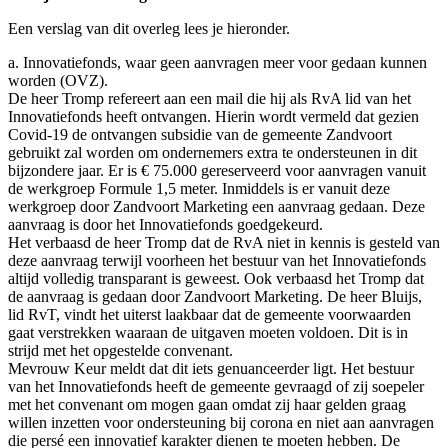
Een verslag van dit overleg lees je hieronder.
a. Innovatiefonds, waar geen aanvragen meer voor gedaan kunnen
worden (OVZ).
De heer Tromp refereert aan een mail die hij als RvA lid van het
Innovatiefonds heeft ontvangen. Hierin wordt vermeld dat gezien
Covid-19 de ontvangen subsidie van de gemeente Zandvoort
gebruikt zal worden om ondernemers extra te ondersteunen in dit
bijzondere jaar. Er is € 75.000 gereserveerd voor aanvragen vanuit
de werkgroep Formule 1,5 meter. Inmiddels is er vanuit deze
werkgroep door Zandvoort Marketing een aanvraag gedaan. Deze
aanvraag is door het Innovatiefonds goedgekeurd.
Het verbaasd de heer Tromp dat de RvA niet in kennis is gesteld van
deze aanvraag terwijl voorheen het bestuur van het Innovatiefonds
altijd volledig transparant is geweest. Ook verbaasd het Tromp dat
de aanvraag is gedaan door Zandvoort Marketing. De heer Bluijs,
lid RvT, vindt het uiterst laakbaar dat de gemeente voorwaarden
gaat verstrekken waaraan de uitgaven moeten voldoen. Dit is in
strijd met het opgestelde convenant.
Mevrouw Keur meldt dat dit iets genuanceerder ligt. Het bestuur
van het Innovatiefonds heeft de gemeente gevraagd of zij soepeler
met het convenant om mogen gaan omdat zij haar gelden graag
willen inzetten voor ondersteuning bij corona en niet aan aanvragen
die persé een innovatief karakter dienen te moeten hebben. De