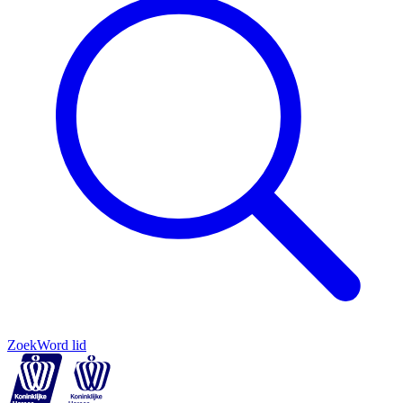
Zoek
Word lid