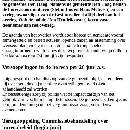
de gemeente Den Haag. Namens de gemeente Den Haag nemen
de horecacoördinatoren (Stefan Los en Hans Melissen) en een
vertegenwoordiger van de Bestuursdienst altijd deel aan het
overleg. Ook de politie (Jan Hendrikstraat) is een vaste
deelnemer aan het overleg.
De agenda van het overleg wordt door horeca en gemeente vooraf
samengesteld en betreft actuele/ lopende zaken als afstemming over
wensen/ plannen die meer op de langere termijn spelen.
Graag informeren wij je langs deze weg over de onderwerpen die in
het laatste overleg (24 juni jl.) zijn besproken.
Versoepelingen in de horeca per 26 juni a.s.
Uitgangspunt qua handhaving van de gemeente blijft, dat er alleen
bij excessen, dus bij meerdere overtredingen, overlast etc.
gehandhaafd zal worden.
Er bestaat enige zorg bij politie wat de impact zal zijn van het
gebruik van tv-schermen op de terrassen. De gemeente zal enigszins
terughoudend omgaan met vergunningaanvraag voor nieuw
evenementen.
Terugkoppeling Commissiebehandeling over
horecabeleid (begin juni)