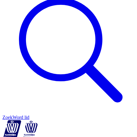
Zoek
Word lid