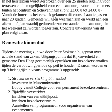
In het herstelplan wordt gesproken over een 25 graden regeling voor
terrassen en de mogelijkheid voor een extra uurtje voor ondernemers
buiten het centrum en Scheveningen (i.p.v. 23.00 u tot 24.00 u).
Vanuit de horeca is het verzoek gekomen dit voorstel aan te passen
naar 20 graden. Gemeente wil géén weerman zijn en werkt aan een
alternatief plan waarbij gedurende zomermaanden dit extra uurtje in
het weekend zal worden toegestaan. Concrete uitwerking van dit
plan volgt z.s.m.
Renovatie binnenhof
Tijdens de meeting zijn we door Peter Stokman bijgepraat over
actuele stand van zaken. Uitgangspunt is dat Rijksoverheid en
gemeente Den Haag gezamenlijk optrekken om bezoekersaantallen
tijden de verbouwingperiode op peil te houden. Daarom worden er
op 3 belangrijke niveaus programma’s opgesteld:
Structurele versterking binnenstad
Investeren in Museumkwartier.
Lobby vanuit College voor een permanent bezoekerscentrum.
Tijdelijke versterking
Inrichten van een uitkijkpost.
Inrichten bezoekerscentrum.
Aanstellen van programmeur voor organiseren van
evenementen.