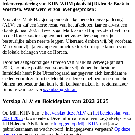
ledenvergadering van KHN WOM plaats bij Bistro de Bock in
Woerden. Waar werd er zoal over gesproken?
Voorzitter Mark Haagen opende de algemene ledenvergadering
(ALV) en gaf een korte recap van het afgelopen jaar en alvast een
doorkijk naar 2023. Tevens gaf Mark aan dat hij besloten heeft -om
na de Horecava- te stoppen met het voorzitterschap en zijn
bestuurlijke taken neer te leggen. Uiteraard danken wij, bij voorbaat,
Mark voor zijn jarenlange en tomeloze inzet om op te komen voor
de lokale belangen van de Horeca.
Door het aangekondigde aftreden van Mark halverwege januari
2023, komt de positie van voorzitter vrij binnen het bestuur.
Inmiddels heeft Pike Uittenbogaard aangegeven zich kandidaat te
stellen voor deze functie. Mocht je interesse hebben in een functie
binnen het bestuur dan kun je dit kenbaar maken bij regiomanager
Simone van Laar via
s.vanlaar@khn.nl
.
Verslag ALV en Beleidsplan van 2023-202
5
Op Mijn KHN kun je
het verslag deze ALV
en
het beleidsplan van
2023-2025
downloaden. Deze informatie is alleen toegankelijk voor
KHN-leden. Als lid kun je
inloggen op Mijn KHN
met jouw
gebruikersnaam en wachtwoord. Inloggegevens vergeten?
Op deze
pagina
kun je een nieuwe inlog aanvragen.