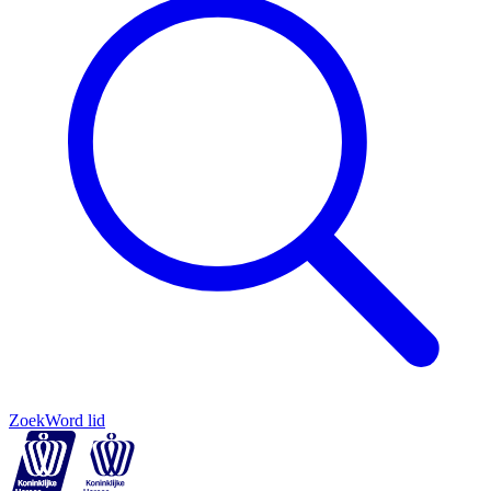
Zoek
Word lid