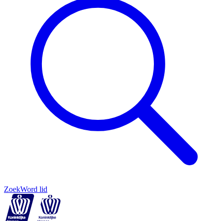
Zoek
Word lid