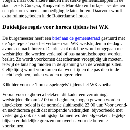
volgen, maar ook andere landen met sterke gemeenschappen in de
stad – zoals Curaçao, Kaapverdië, Marokko en Turkije – verdienen
een plek om samen aanmoediging te laten horen. Daarvoor wordt
extra ruimte geboden in de Rotterdamse horeca.
Duidelijke regels voor horeca tijdens het WK
De burgemeester heeft een
brief aan de gemeenteraad
gestuurd met
de ‘spelregels’ voor het vertonen van WK-wedstrijden in de dag-,
avond- en nachthoreca. Daarin staat ook hoe wordt omgegaan met
wedstrijden die worden verlengd of pas na strafschoppen worden
beslist. Zo wordt voorkomen dat schermen vroegtijdig uit moeten,
terwijl de fans nog midden in de spanning van de wedstrijd zitten.
Gelijktijdig wordt voorkomen dat wedstrijden die pas diep in de
nacht beginnen, buiten worden uitgezonden.
Klik hier voor de ‘horeca-spelregels’ tijdens het WK-voetbal
Vooral voor daghoreca betekent dit kader een verruiming:
wedstrijden die om 22.00 uur beginnen, mogen gewoon worden
uitgekeken, ook al is de normale sluitingstijd 23.00 uur. Voor avond-
en nachthoreca geldt dat uitlopende wedstrijden, bijvoorbeeld met
verlenging, ook na sluitingstijd kunnen worden afgekeken. Tegelijk
blijven er duidelijke grenzen om overlast voor de buren te
voorkomen.