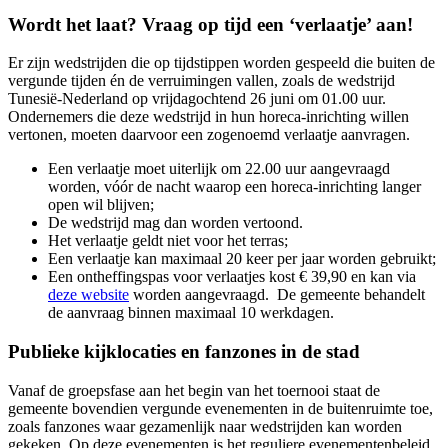
Wordt het laat? Vraag op tijd een ‘verlaatje’ aan!
Er zijn wedstrijden die op tijdstippen worden gespeeld die buiten de
vergunde tijden én de verruimingen vallen, zoals de wedstrijd
Tunesië-Nederland op vrijdagochtend 26 juni om 01.00 uur.
Ondernemers die deze wedstrijd in hun horeca-inrichting willen
vertonen, moeten daarvoor een zogenoemd verlaatje aanvragen.
Een verlaatje moet uiterlijk om 22.00 uur aangevraagd
worden, vóór de nacht waarop een horeca-inrichting langer
open wil blijven;
De wedstrijd mag dan worden vertoond.
Het verlaatje geldt niet voor het terras;
Een verlaatje kan maximaal 20 keer per jaar worden gebruikt;
Een ontheffingspas voor verlaatjes kost € 39,90 en kan via
deze website
worden aangevraagd. De gemeente behandelt
de aanvraag binnen maximaal 10 werkdagen.
Publieke kijklocaties en fanzones in de stad
Vanaf de groepsfase aan het begin van het toernooi staat de
gemeente bovendien vergunde evenementen in de buitenruimte toe,
zoals fanzones waar gezamenlijk naar wedstrijden kan worden
gekeken. Op deze evenementen is het reguliere evenementenbeleid