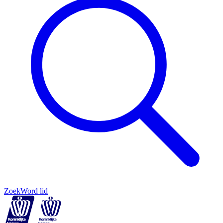
Zoek
Word lid