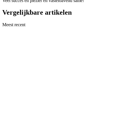
Veel succes en plezier en vasteloavend same!
Vergelijkbare artikelen
Meest recent