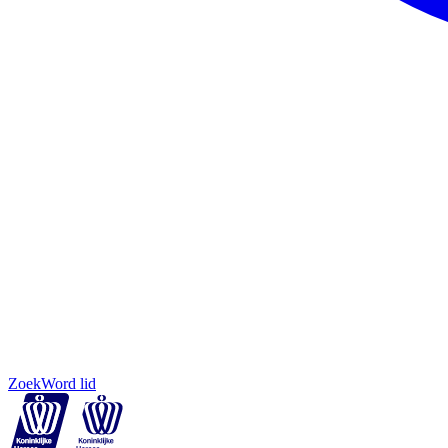
Zoek
Word lid