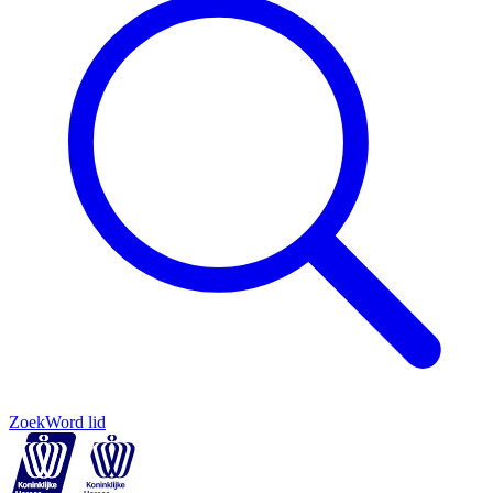
Zoek
Word lid