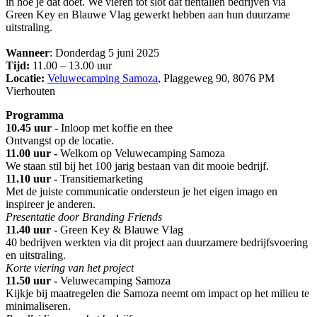
in hoe je dat doet. We vieren tot slot dat tientallen bedrijven via
Green Key en Blauwe Vlag gewerkt hebben aan hun duurzame
uitstraling.
Wanneer
: Donderdag 5 juni 2025
Tijd:
11.00 – 13.00 uur
Locatie:
Veluwecamping Samoza
, Plaggeweg 90, 8076 PM
Vierhouten
Programma
10.45 uur -
Inloop met koffie en thee
Ontvangst op de locatie.
11.00 uur -
Welkom op Veluwecamping Samoza
We staan stil bij het 100 jarig bestaan van dit mooie bedrijf.
11.10 uur -
Transitiemarketing
Met de juiste communicatie ondersteun je het eigen imago en
inspireer je anderen.
Presentatie door Branding Friends
11.40 uur -
Green Key & Blauwe Vlag
40 bedrijven werkten via dit project aan duurzamere bedrijfsvoering
en uitstraling.
Korte viering van het project
11.50 uur -
Veluwecamping Samoza
Kijkje bij maatregelen die Samoza neemt om impact op het milieu te
minimaliseren.