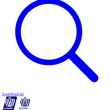
Zoek
Word lid