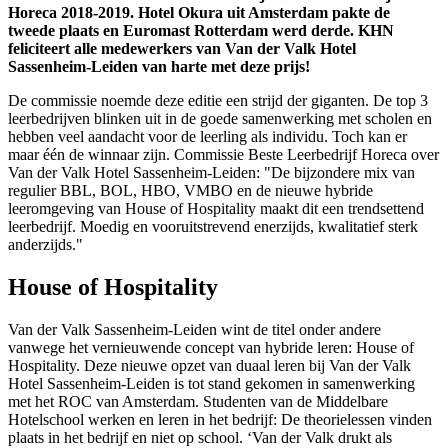
Horeca 2018-2019. Hotel Okura uit Amsterdam pakte de
tweede plaats en Euromast Rotterdam werd derde. KHN
feliciteert alle medewerkers van Van der Valk Hotel
Sassenheim-Leiden van harte met deze prijs!
De commissie noemde deze editie een strijd der giganten. De top 3
leerbedrijven blinken uit in de goede samenwerking met scholen en
hebben veel aandacht voor de leerling als individu. Toch kan er
maar één de winnaar zijn. Commissie Beste Leerbedrijf Horeca over
Van der Valk Hotel Sassenheim-Leiden: "De bijzondere mix van
regulier BBL, BOL, HBO, VMBO en de nieuwe hybride
leeromgeving van House of Hospitality maakt dit een trendsettend
leerbedrijf. Moedig en vooruitstrevend enerzijds, kwalitatief sterk
anderzijds."
House of Hospitality
Van der Valk Sassenheim-Leiden wint de titel onder andere
vanwege het vernieuwende concept van hybride leren: House of
Hospitality. Deze nieuwe opzet van duaal leren bij Van der Valk
Hotel Sassenheim-Leiden is tot stand gekomen in samenwerking
met het ROC van Amsterdam. Studenten van de Middelbare
Hotelschool werken en leren in het bedrijf: De theorielessen vinden
plaats in het bedrijf en niet op school. ‘Van der Valk drukt als