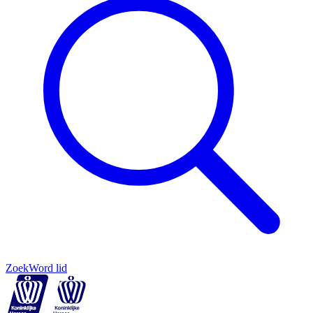
Zoek
Word lid