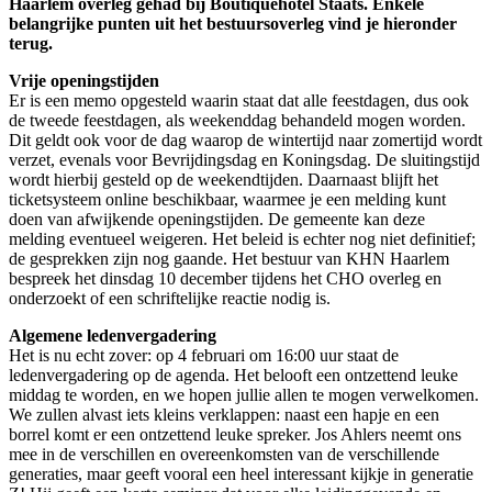
Haarlem overleg gehad bij Boutiquehotel Staats. Enkele
belangrijke punten uit het bestuursoverleg vind je hieronder
terug.
Vrije openingstijden
Er is een memo opgesteld waarin staat dat alle feestdagen, dus ook
de tweede feestdagen, als weekenddag behandeld mogen worden.
Dit geldt ook voor de dag waarop de wintertijd naar zomertijd wordt
verzet, evenals voor Bevrijdingsdag en Koningsdag. De sluitingstijd
wordt hierbij gesteld op de weekendtijden. Daarnaast blijft het
ticketsysteem online beschikbaar, waarmee je een melding kunt
doen van afwijkende openingstijden. De gemeente kan deze
melding eventueel weigeren. Het beleid is echter nog niet definitief;
de gesprekken zijn nog gaande. Het bestuur van KHN Haarlem
bespreek het dinsdag 10 december tijdens het CHO overleg en
onderzoekt of een schriftelijke reactie nodig is.
Algemene ledenvergadering
Het is nu echt zover: op 4 februari om 16:00 uur staat de
ledenvergadering op de agenda. Het belooft een ontzettend leuke
middag te worden, en we hopen jullie allen te mogen verwelkomen.
We zullen alvast iets kleins verklappen: naast een hapje en een
borrel komt er een ontzettend leuke spreker. Jos Ahlers neemt ons
mee in de verschillen en overeenkomsten van de verschillende
generaties, maar geeft vooral een heel interessant kijkje in generatie