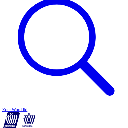
Zoek
Word lid