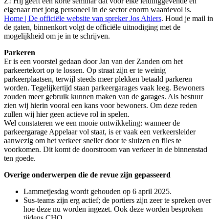
Z! Hij geeft een korte seminar dat voor elke leidinggevende en
eigenaar met jong personeel in de sector enorm waardevol is.
Home | De officiële website van spreker Jos Ahlers
. Houd je mail in
de gaten, binnenkort volgt de officiële uitnodiging met de
mogelijkheid om je in te schrijven.
Parkeren
Er is een voorstel gedaan door Jan van der Zanden om het
parkeertekort op te lossen. Op straat zijn er te weinig
parkeerplaatsen, terwijl steeds meer plekken betaald parkeren
worden. Tegelijkertijd staan parkeergarages vaak leeg. Bewoners
zouden meer gebruik kunnen maken van de garages. Als bestuur
zien wij hierin vooral een kans voor bewoners. Om deze reden
zullen wij hier geen actieve rol in spelen.
Wel constateren we een mooie ontwikkeling: wanneer de
parkeergarage Appelaar vol staat, is er vaak een verkeersleider
aanwezig om het verkeer sneller door te sluizen en files te
voorkomen. Dit komt de doorstroom van verkeer in de binnenstad
ten goede.
Overige onderwerpen die de revue zijn gepasseerd
Lammetjesdag wordt gehouden op 6 april 2025.
Sus-teams zijn erg actief; de portiers zijn zeer te spreken over
hoe deze nu worden ingezet. Ook deze worden besproken
tijdens CHO.