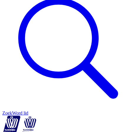
Zoek
Word lid