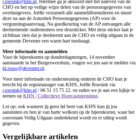
j.roesink@khn.nl
. Hiermee ga je akkoord met het naleven van de
CHO en het op veilige wijze delen van de persoonsgegevens van
overlastgevers. Joëlle verzamelt alle aanmeldformulieren en stuurt
deze na aan de Autoriteit Persoonsgegevens (AP) voor de
vergunningsaanvraag. Na goedkeuring van de AP ontvangen alle
deelnemende ondernemers een deursticker. Met deze sticker laat je
zichtbaar zien dat je deelneemt aan de CHO en veilig uitgaan in de
gemeente Deventer een warm hart toedraagt.
Meer informatie en aanmelden
Voor de bijeenkomst op donderdagmorgen, 14 november
aanstaande in het Burgerweeshuis, vragen we jou aan te melden via
hl.rouw@deventer.nl
.
Voor meer informatie en ondersteuning omtrent de CHO kun je
terecht bij de regiomanager van KHN, Joëlle Roesink via
j.roesink@khn.nl
/ 06 51 15 75 22. en raden we je aan een kijkje te
nemen op
KHN | Collectieve Horecaontzegging
.
Let op: ook wanneer jij geen lid bent van KHN kun jij jou
aansluiten en ben je van harte welkom op de bijeenkomst, waar het
convenant Veilig Uitgaan ondertekend wordt en er uitleg wordt
gegeven.
Vergelijkbare artikelen