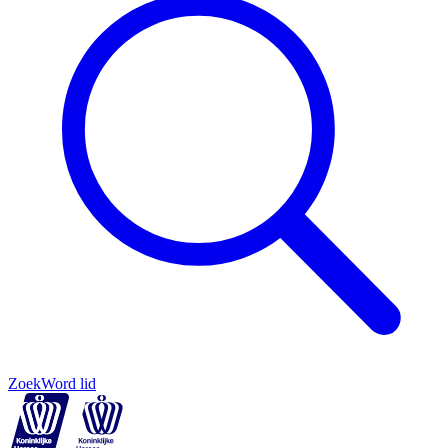
Zoek
Word lid