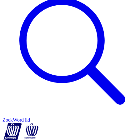
Zoek
Word lid