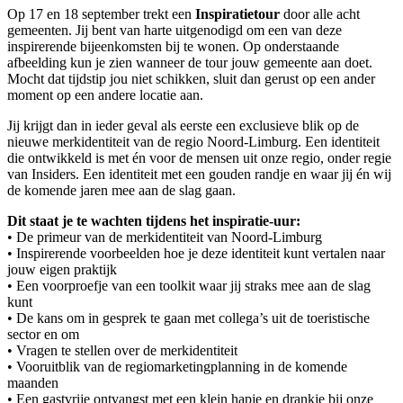
Op 17 en 18 september trekt een
Inspiratietour
door alle acht
gemeenten. Jij bent van harte uitgenodigd om een van deze
inspirerende bijeenkomsten bij te wonen. Op onderstaande
afbeelding kun je zien wanneer de tour jouw gemeente aan doet.
Mocht dat tijdstip jou niet schikken, sluit dan gerust op een ander
moment op een andere locatie aan.
Jij krijgt dan in ieder geval als eerste een exclusieve blik op de
nieuwe merkidentiteit van de regio Noord-Limburg. Een identiteit
die ontwikkeld is met én voor de mensen uit onze regio, onder regie
van Insiders. Een identiteit met een gouden randje en waar jij én wij
de komende jaren mee aan de slag gaan.
Dit staat je te wachten tijdens het inspiratie-uur:
• De primeur van de merkidentiteit van Noord-Limburg
• Inspirerende voorbeelden hoe je deze identiteit kunt vertalen naar
jouw eigen praktijk
• Een voorproefje van een toolkit waar jij straks mee aan de slag
kunt
• De kans om in gesprek te gaan met collega’s uit de toeristische
sector en om
• Vragen te stellen over de merkidentiteit
• Vooruitblik van de regiomarketingplanning in de komende
maanden
• Een gastvrije ontvangst met een klein hapje en drankje bij onze