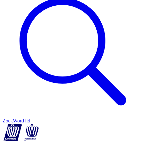
Zoek
Word lid