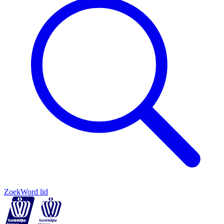
Zoek
Word lid