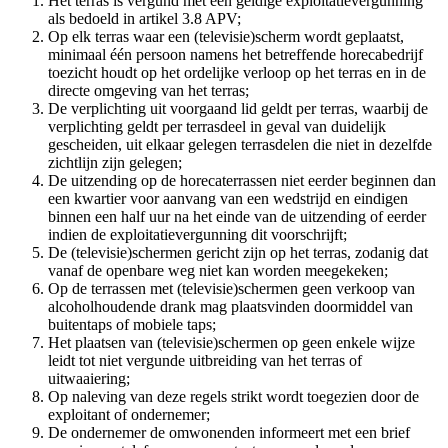
Het terras is vergund met een geldige exploitatievergunning
als bedoeld in artikel 3.8 APV;
Op elk terras waar een (televisie)scherm wordt geplaatst,
minimaal één persoon namens het betreffende horecabedrijf
toezicht houdt op het ordelijke verloop op het terras en in de
directe omgeving van het terras;
De verplichting uit voorgaand lid geldt per terras, waarbij de
verplichting geldt per terrasdeel in geval van duidelijk
gescheiden, uit elkaar gelegen terrasdelen die niet in dezelfde
zichtlijn zijn gelegen;
De uitzending op de horecaterrassen niet eerder beginnen dan
een kwartier voor aanvang van een wedstrijd en eindigen
binnen een half uur na het einde van de uitzending of eerder
indien de exploitatievergunning dit voorschrijft;
De (televisie)schermen gericht zijn op het terras, zodanig dat
vanaf de openbare weg niet kan worden meegekeken;
Op de terrassen met (televisie)schermen geen verkoop van
alcoholhoudende drank mag plaatsvinden doormiddel van
buitentaps of mobiele taps;
Het plaatsen van (televisie)schermen op geen enkele wijze
leidt tot niet vergunde uitbreiding van het terras of
uitwaaiering;
Op naleving van deze regels strikt wordt toegezien door de
exploitant of ondernemer;
De ondernemer de omwonenden informeert met een brief