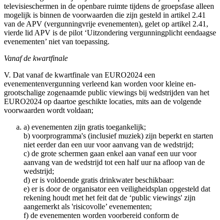
televisieschermen in de openbare ruimte tijdens de groepsfase alleen
mogelijk is binnen de voorwaarden die zijn gesteld in artikel 2.41
van de APV (vergunningvrije evenementen), gelet op artikel 2.41,
vierde lid APV is de pilot ‘Uitzondering vergunningplicht eendaagse
evenementen’ niet van toepassing.
Vanaf de kwartfinale
V. Dat vanaf de kwartfinale van EURO2024 een
evenementenvergunning verleend kan worden voor kleine en-
grootschalige zogenaamde public viewings bij wedstrijden van het
EURO2024 op daartoe geschikte locaties, mits aan de volgende
voorwaarden wordt voldaan;
a) evenementen zijn gratis toegankelijk;
b) voorprogramma's (inclusief muziek) zijn beperkt en starten
niet eerder dan een uur voor aanvang van de wedstrijd;
c) de grote schermen gaan enkel aan vanaf een uur voor
aanvang van de wedstrijd tot een half uur na afloop van de
wedstrijd;
d) er is voldoende gratis drinkwater beschikbaar:
e) er is door de organisator een veiligheidsplan opgesteld dat
rekening houdt met het feit dat de ‘public viewings' zijn
aangemerkt als 'risicovolle’ evenementen;
f) de evenementen worden voorbereid conform de