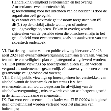
Handreiking veiligheid evenementen en het overige
Amsterdamse evenementenbeleid;
g) toestemming voor het uitzenden van de beelden is door de
organisator zelf geregeld;
h) er wordt een maximale geluidsnorm toegestaan van 85
dB(C) op de dichtbij zijnde woningen of andere
geluidgevoelige objecten. Er kan in overleg worden
afgeweken van de gestelde eisen die omschreven zijn in het
geluidbeleid voor evenementen, zoals het aanleveren van een
akoestisch onderzoek.
VI. Dat de organisator van een public viewing hiervoor vóór 26
april 2024 een evenementenvergunning dient aan te vragen, waarbij
ten minste een veiligheidsplan en plattegrond aangeleverd worden;
VII. Dat public viewings op horecapleinen alleen zullen worden
vergund als ondernemers gezamenlijk één aanvraag indienen en een
gezamenlijk veiligheidsbeleid voeren;
VIII. Dat bij public viewings op horecapleinen het verstrekken van
alcohol vanuit de horecazaak en het terras t.b.v. het
evenemententerrein wordt toegestaan (in afwijking van de
alcoholwetvergunning) , mits er wordt voldaan aan hetgeen gesteld
in de richtlijn duurzame evenementen;
IX. Dat voor evenementen in het kader van EURO2024 in beginsel
geen ontheffing zal worden verleend voor het plaatsen van
buitentaps;