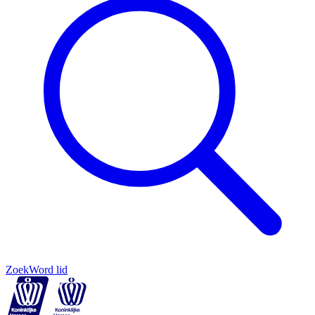
Zoek
Word lid