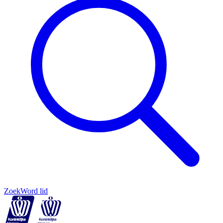
Zoek
Word lid