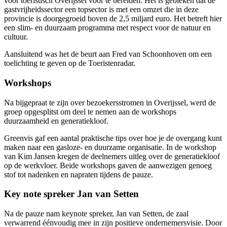
voor toeristisch Overijssel voor te bereiden. Het is gebleken dat de
gastvrijheidssector een topsector is met een omzet die in deze
provincie is doorgegroeid boven de 2,5 miljard euro. Het betreft hier
een slim- en duurzaam programma met respect voor de natuur en
cultuur.
Aansluitend was het de beurt aan Fred van Schoonhoven om een
toelichting te geven op de Toeristenradar.
Workshops
Na bijgepraat te zijn over bezoekersstromen in Overijssel, werd de
groep opgesplitst om deel te nemen aan de workshops
duurzaamheid en generatiekloof.
Greenvis gaf een aantal praktische tips over hoe je de overgang kunt
maken naar een gasloze- en duurzame organisatie. In de workshop
van Kim Jansen kregen de deelnemers uitleg over de generatiekloof
op de werkvloer. Beide workshops gaven de aanwezigen genoeg
stof tot nadenken en napraten tijdens de pauze.
Key note spreker Jan van Setten
Na de pauze nam keynote spreker, Jan van Setten, de zaal
verwarrend éénvoudig mee in zijn positieve ondernemersvisie. Door