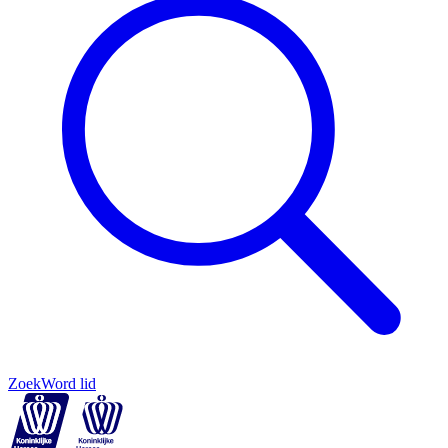
Zoek
Word lid