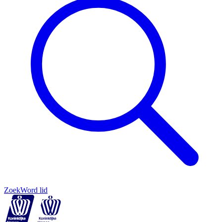
Zoek
Word lid