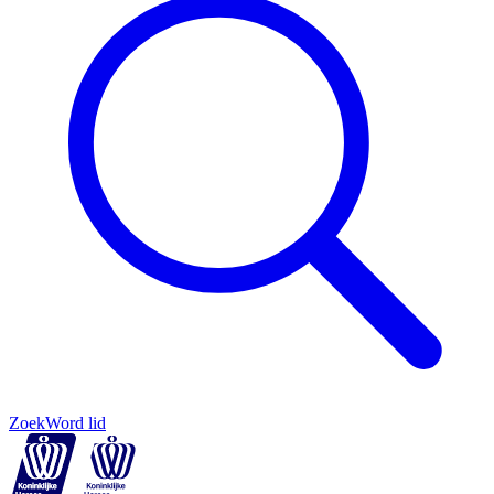
Zoek
Word lid