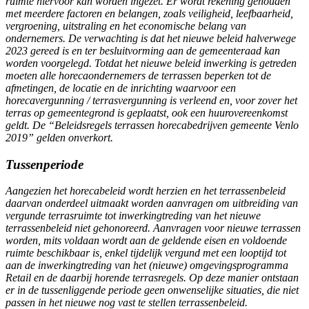
ruimte hiervoor kan worden ingezet. Er wordt rekening gehouden
met meerdere factoren en belangen, zoals veiligheid, leefbaarheid,
vergroening, uitstraling en het economische belang van
ondernemers. De verwachting is dat het nieuwe beleid halverwege
2023 gereed is en ter besluitvorming aan de gemeenteraad kan
worden voorgelegd. Totdat het nieuwe beleid inwerking is getreden
moeten alle horecaondernemers de terrassen beperken tot de
afmetingen, de locatie en de inrichting waarvoor een
horecavergunning / terrasvergunning is verleend en, voor zover het
terras op gemeentegrond is geplaatst, ook een huurovereenkomst
geldt. De “Beleidsregels terrassen horecabedrijven gemeente Venlo
2019” gelden onverkort.
Tussenperiode
Aangezien het horecabeleid wordt herzien en het terrassenbeleid
daarvan onderdeel uitmaakt worden aanvragen om uitbreiding van
vergunde terrasruimte tot inwerkingtreding van het nieuwe
terrassenbeleid niet gehonoreerd. Aanvragen voor nieuwe terrassen
worden, mits voldaan wordt aan de geldende eisen en voldoende
ruimte beschikbaar is, enkel tijdelijk vergund met een looptijd tot
aan de inwerkingtreding van het (nieuwe) omgevingsprogramma
Retail en de daarbij horende terrasregels. Op deze manier ontstaan
er in de tussenliggende periode geen onwenselijke situaties, die niet
passen in het nieuwe nog vast te stellen terrassenbeleid.