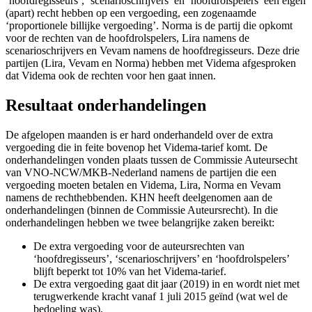
‘hoofdregisseurs’, ‘scenarioschrijvers’ en ‘hoofdrolspelers’ een eigen
(apart) recht hebben op een vergoeding, een zogenaamde
‘proportionele billijke vergoeding’. Norma is de partij die opkomt
voor de rechten van de hoofdrolspelers, Lira namens de
scenarioschrijvers en Vevam namens de hoofdregisseurs. Deze drie
partijen (Lira, Vevam en Norma) hebben met Videma afgesproken
dat Videma ook de rechten voor hen gaat innen.
Resultaat onderhandelingen
De afgelopen maanden is er hard onderhandeld over de extra
vergoeding die in feite bovenop het Videma-tarief komt. De
onderhandelingen vonden plaats tussen de Commissie Auteursecht
van VNO-NCW/MKB-Nederland namens de partijen die een
vergoeding moeten betalen en Videma, Lira, Norma en Vevam
namens de rechthebbenden. KHN heeft deelgenomen aan de
onderhandelingen (binnen de Commissie Auteursrecht). In die
onderhandelingen hebben we twee belangrijke zaken bereikt:
De extra vergoeding voor de auteursrechten van
‘hoofdregisseurs’, ‘scenarioschrijvers’ en ‘hoofdrolspelers’
blijft beperkt tot 10% van het Videma-tarief.
De extra vergoeding gaat dit jaar (2019) in en wordt niet met
terugwerkende kracht vanaf 1 juli 2015 geïnd (wat wel de
bedoeling was).