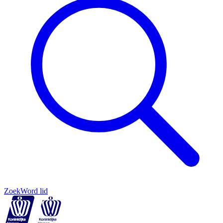
Zoek
Word lid