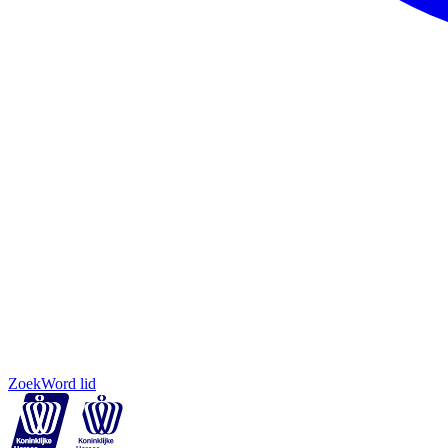
Zoek
Word lid