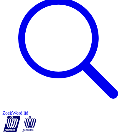
Zoek
Word lid