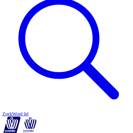
Zoek
Word lid