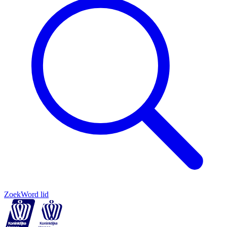
Zoek
Word lid