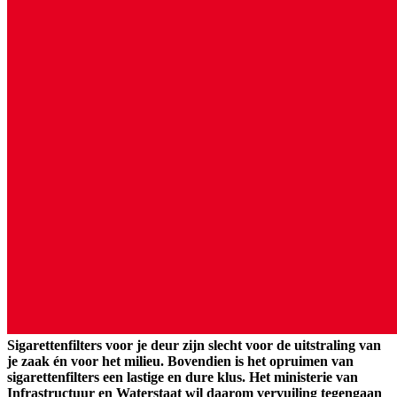
Sigarettenfilters voor je deur zijn slecht voor de uitstraling van
je zaak én voor het milieu. Bovendien is het opruimen van
sigarettenfilters een lastige en dure klus. Het ministerie van
Infrastructuur en Waterstaat wil daarom vervuiling tegengaan