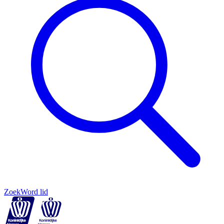
Zoek
Word lid