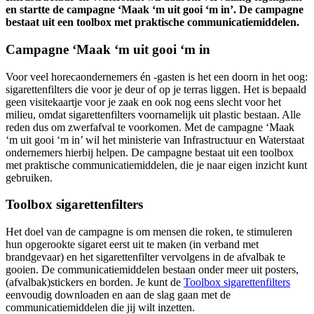
en startte de campagne ‘Maak ‘m uit gooi ‘m in’. De campagne
bestaat uit een toolbox met praktische communicatiemiddelen.
Campagne ‘Maak ‘m uit gooi ‘m in
Voor veel horecaondernemers én -gasten is het een doorn in het oog:
sigarettenfilters die voor je deur of op je terras liggen. Het is bepaald
geen visitekaartje voor je zaak en ook nog eens slecht voor het
milieu, omdat sigarettenfilters voornamelijk uit plastic bestaan. Alle
reden dus om zwerfafval te voorkomen. Met de campagne ‘Maak
‘m uit gooi ‘m in’ wil het ministerie van Infrastructuur en Waterstaat
ondernemers hierbij helpen. De campagne bestaat uit een toolbox
met praktische communicatiemiddelen, die je naar eigen inzicht kunt
gebruiken.
Toolbox sigarettenfilters
Het doel van de campagne is om mensen die roken, te stimuleren
hun opgerookte sigaret eerst uit te maken (in verband met
brandgevaar) en het sigarettenfilter vervolgens in de afvalbak te
gooien. De communicatiemiddelen bestaan onder meer uit posters,
(afvalbak)stickers en borden. Je kunt de
Toolbox sigarettenfilters
eenvoudig downloaden en aan de slag gaan met de
communicatiemiddelen die jij wilt inzetten.