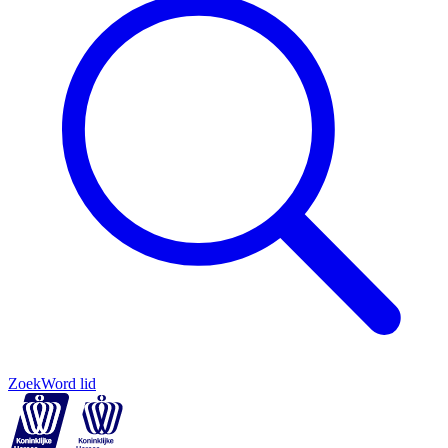
Zoek
Word lid