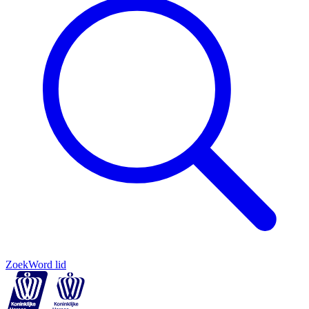
Zoek
Word lid