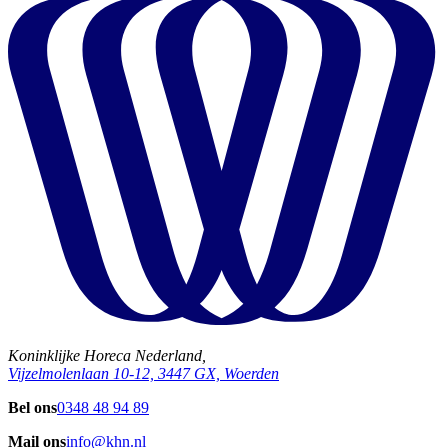
Koninklijke Horeca Nederland,
Vijzelmolenlaan 10-12, 3447 GX, Woerden
Bel ons
0348 48 94 89
Mail ons
info@khn.nl