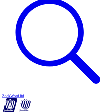
Zoek
Word lid