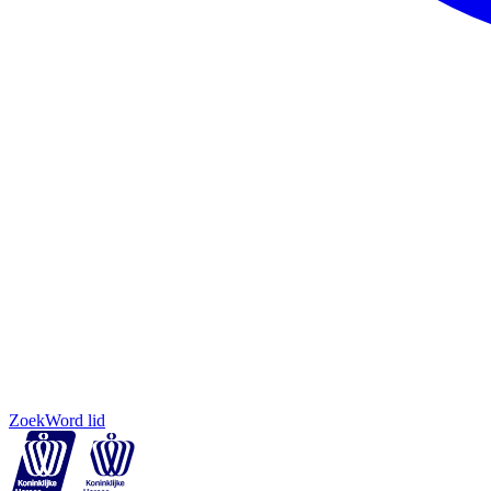
Zoek
Word lid