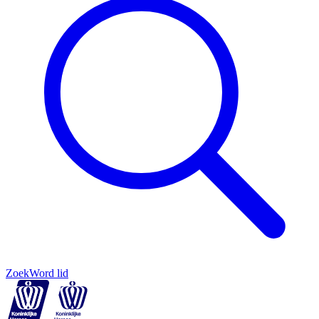
Zoek
Word lid