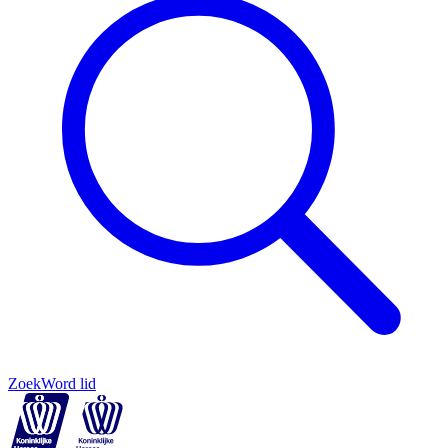
Zoek
Word lid