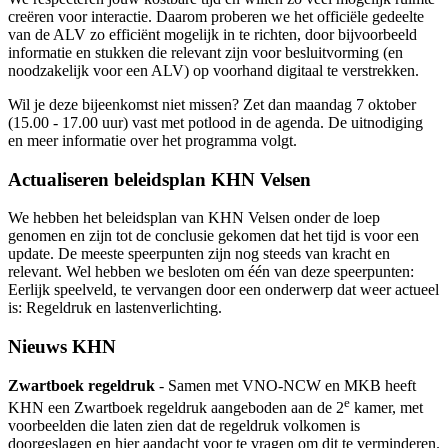
creëren voor interactie. Daarom proberen we het officiële gedeelte
van de ALV zo efficiënt mogelijk in te richten, door bijvoorbeeld
informatie en stukken die relevant zijn voor besluitvorming (en
noodzakelijk voor een ALV) op voorhand digitaal te verstrekken.
Wil je deze bijeenkomst niet missen? Zet dan maandag 7 oktober
(15.00 - 17.00 uur) vast met potlood in de agenda. De uitnodiging
en meer informatie over het programma volgt.
Actualiseren beleidsplan KHN Velsen
We hebben het beleidsplan van KHN Velsen onder de loep
genomen en zijn tot de conclusie gekomen dat het tijd is voor een
update. De meeste speerpunten zijn nog steeds van kracht en
relevant. Wel hebben we besloten om één van deze speerpunten:
Eerlijk speelveld, te vervangen door een onderwerp dat weer actueel
is: Regeldruk en lastenverlichting.
Nieuws KHN
Zwartboek regeldruk
- Samen met VNO-NCW en MKB heeft
e
KHN een Zwartboek regeldruk aangeboden aan de 2
kamer, met
voorbeelden die laten zien dat de regeldruk volkomen is
doorgeslagen en hier aandacht voor te vragen om dit te verminderen.