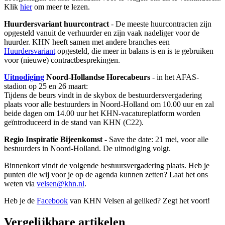
Klik
hier
om meer te lezen.
Huurdersvariant huurcontract
- De meeste huurcontracten zijn
opgesteld vanuit de verhuurder en zijn vaak nadeliger voor de
huurder. KHN heeft samen met andere branches een
Huurdersvariant
opgesteld, die meer in balans is en is te gebruiken
voor (nieuwe) contractbesprekingen.
Uitnodiging
Noord-Hollandse Horecabeurs
- in het AFAS-
stadion op 25 en 26 maart:
Tijdens de beurs vindt in de skybox de bestuurdersvergadering
plaats voor alle bestuurders in Noord-Holland om 10.00 uur en zal
beide dagen om 14.00 uur het KHN-vacatureplatform worden
geïntroduceerd in de stand van KHN (C22).
Regio Inspiratie Bijeenkomst
- Save the date: 21 mei, voor alle
bestuurders in Noord-Holland. De uitnodiging volgt.
Binnenkort vindt de volgende bestuursvergadering plaats. Heb je
punten die wij voor je op de agenda kunnen zetten? Laat het ons
weten via
velsen@khn.nl
.
Heb je de
Facebook
van KHN Velsen al geliked? Zegt het voort!
Vergelijkbare artikelen