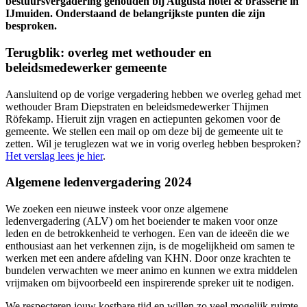
bestuursvergadering gehouden bij Augusta hotel & brasserie in
IJmuiden. Onderstaand de belangrijkste punten die zijn
besproken.
Terugblik: overleg met wethouder en
beleidsmedewerker gemeente
Aansluitend op de vorige vergadering hebben we overleg gehad met
wethouder Bram Diepstraten en beleidsmedewerker Thijmen
Röfekamp. Hieruit zijn vragen en actiepunten gekomen voor de
gemeente. We stellen een mail op om deze bij de gemeente uit te
zetten. Wil je teruglezen wat we in vorig overleg hebben besproken?
Het verslag lees je hier
.
Algemene ledenvergadering 2024
We zoeken een nieuwe insteek voor onze algemene
ledenvergadering (ALV) om het boeiender te maken voor onze
leden en de betrokkenheid te verhogen. Een van de ideeën die we
enthousiast aan het verkennen zijn, is de mogelijkheid om samen te
werken met een andere afdeling van KHN. Door onze krachten te
bundelen verwachten we meer animo en kunnen we extra middelen
vrijmaken om bijvoorbeeld een inspirerende spreker uit te nodigen.
We respecteren jouw kostbare tijd en willen zo veel mogelijk ruimte