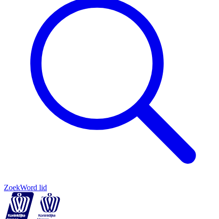
Zoek
Word lid