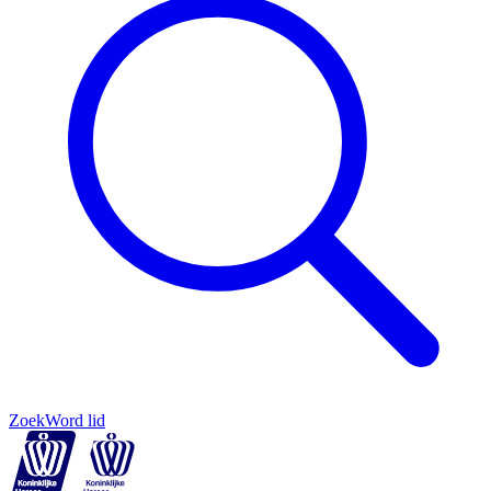
Zoek
Word lid