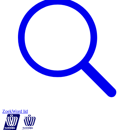
Zoek
Word lid