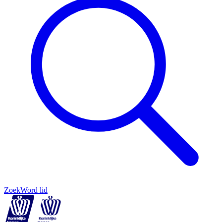
Zoek
Word lid