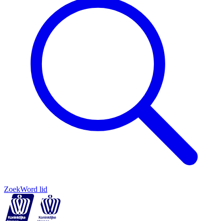
Zoek
Word lid