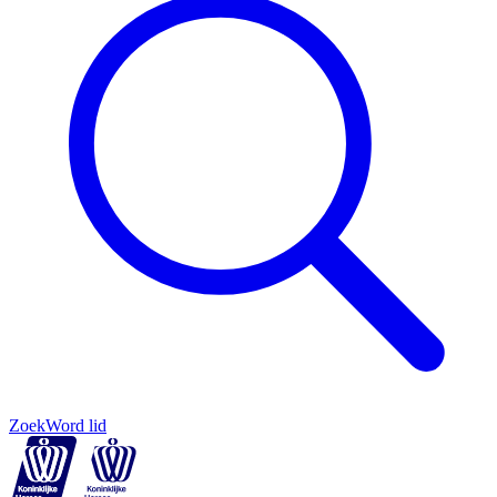
Zoek
Word lid