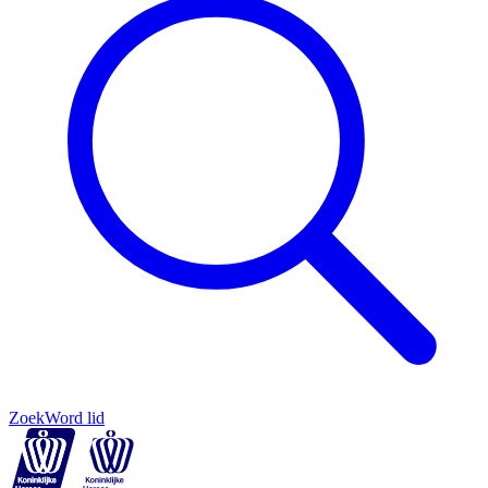
Zoek
Word lid