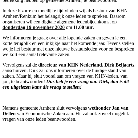
betrekking hebben op gemeente Arnhem, te beantwoorden.
In deze bizarre en moeilijke tijd vinden wij als bestuur van KHN
Arnhem/Renkum het belangrijk onze leden te spreken. Daarom
organiseren wij een digitale algemene ledenbijeenkomst op
donderdag 19 november 2020
om
11.00 uur
.
We informeren je graag over alle lopende zaken en geven je een
korte terugblik en een inkijkje naar het komende jaar. Tevens stellen
we je het bestuur met onze nieuwe bestuursleden voor en bespreken
we kort een aantal relevante zaken.
Vervolgens zal de
directeur van KHN Nederland, Dirk Beljaarts
,
aanschuiven. Dirk zal ons informeren over de huidige stand van
zaken. Maar hij sluit vooral aan om vragen van KHN-leden, van
jou, te beantwoorden!
Dus heb je een vraag aan Dirk, dan is dit
een uitgelezen kans die vraag te stellen!
Namens gemeente Arnhem sluit vervolgens
wethouder Jan van
Dellen
van Economische Zaken aan. Hij zal ook zoveel mogelijk
vragen van onze leden beantwoorden.