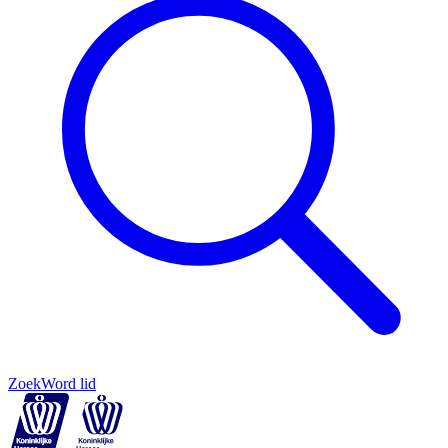
Zoek
Word lid