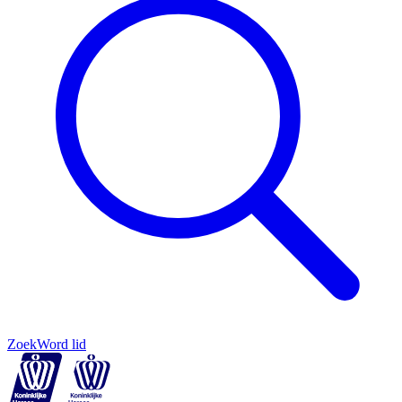
Zoek
Word lid