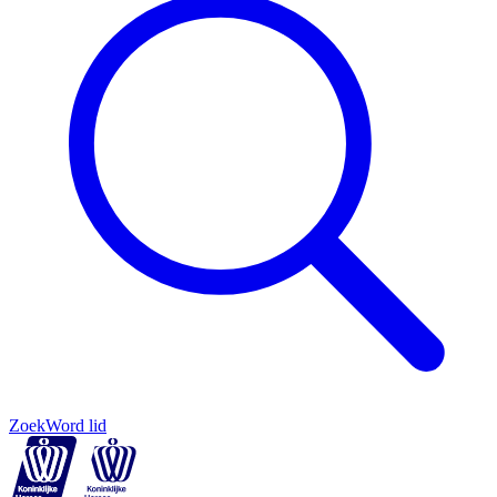
Zoek
Word lid