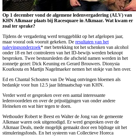
Op 1 december vond de algemene ledenvergadering (ALV) van
KHN Alkmaar plaats bij Racesquare in Alkmaar. Wat kwam er
zoal ter sprake?
Tijdens de vergadering werd teruggeblikt op het afgelopen jaar,
maar vooral ook vooruit gekeken. De
resultaten van het
nalevingsonderzoek
* met betrekking tot het schenken van alcohol
onder 18 en het controleren van het ID-bewijs werden beknopt
besproken. Twee bestuursleden die afscheid namen werden in het
zonnetje gezet: Dick Keuning en Gerard Brouwers. Dionysia
Kourkouta en Martijn Nagelmaeker nemen het stokje van hen over.
Ed en Chantal Schouten van De Waag ontvingen bloemen als
bedankje voor hun 12.5 jaar lidmaatschap van KHN.
Verder werd er gesproken over een aantal interessante
ledenvoordelen en over de prijsstijgingen van onder andere
Heineken en wat hier tegen te doen.
Wethouder Robert te Beest en Walter de Jong van de gemeente
Alkmaar waren ook uitgenodigd. Er werd gesproken over de
Alkmaar Deals, mede mogelijk gemaakt door een bijdrage uit het
stimuleringsfonds. En het systeem van Collectieve Horeca